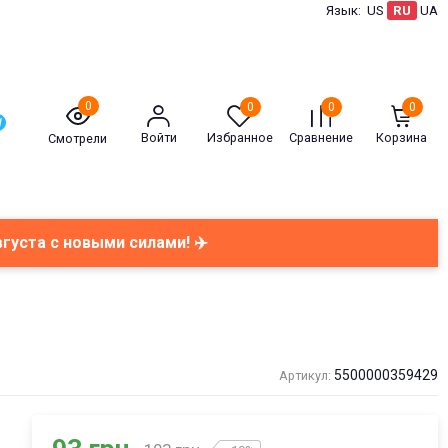
Язык:
US
RU
UA
0
0
0
0
Войти
Избранное
Сравнение
Корзина
Смотрели
вгуста с новыми силами! ✈️
5500000359429
Артикул: