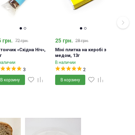
 грн.
25 грн.
72 грн.
28 грн.
тончик «Східна Ніч»,
Міні плитка на керобі з
г
медом, 13г
наличии
В наличии
3
2
В корзину
В корзину
-11%