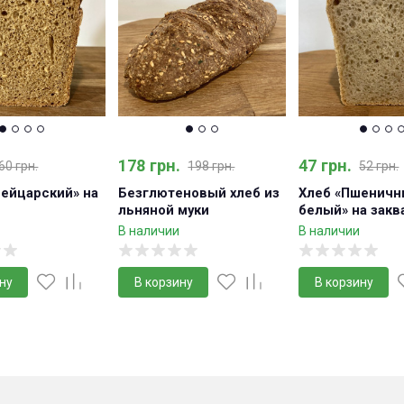
178 грн.
47 грн.
60 грн.
198 грн.
52 грн.
ейцарский» на
Безглютеновый хлеб из
Хлеб «Пшеничн
льняной муки
белый» на закв
В наличии
В наличии
ну
В корзину
В корзину