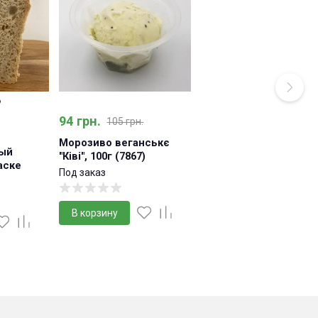
94 грн.
105 грн.
Морозиво веганськє
ый
"Ківі", 100г (7867)
аске
Под заказ
В корзину