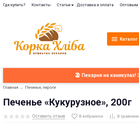
Где купить?
Контакты
Статьи
Доставка и оплата
Оптовым 
Каталог
🏖️ Пекарня на каникулах!
Главная
→
Печенье, пироги
Печенье «Кукурузное», 200г
Оставить отзыв
В избранное
В сравнени