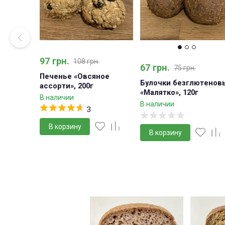
97 грн.
108 грн.
67 грн.
75 грн.
Печенье «Овсяное
Булочки безглютенов
ассорти», 200г
«Малятко», 120г
В наличии
В наличии
3
В корзину
В корзину
-11%