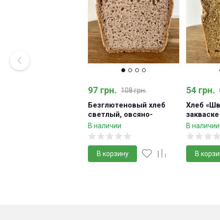
97 грн.
54 грн.
108 грн.
Безглютеновый хлеб
Хлеб «Шв
светлый, овсяно-
закваске
гречневый
В наличии
В наличии
В корзину
В корзи