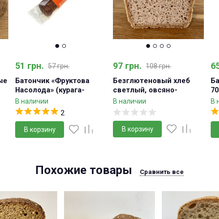
51 грн.
97 грн.
65
57 грн.
108 грн.
ые
Батончик «Фруктова
Безглютеновый хлеб
Ба
Насолода» (курага-
светлый, овсяно-
70
фінік), 70г
гречневый
В наличии
В наличии
В 
2
В корзину
В корзину
Похожие товары
Сравнить все
-10%
-11%
-10%