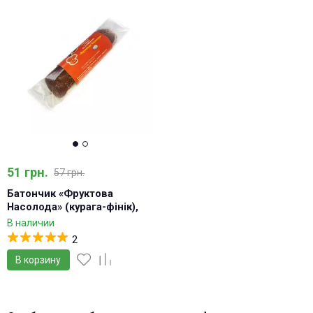
51 грн.
57 грн.
Батончик «Фруктова
Насолода» (курага-фінік),
70г
В наличии
2
В корзину