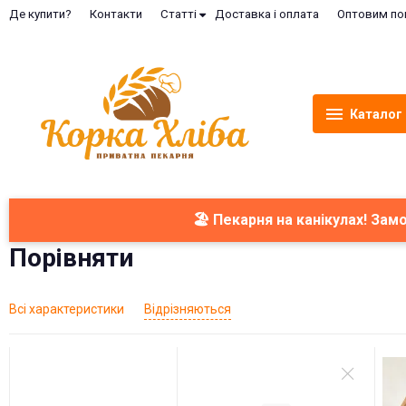
Де купити?
Контакти
Статті
Доставка і оплата
Оптовим по
Каталог
🏖️ Пекарня на канікулах! За
Порівняти
Всі характеристики
Відрізняються