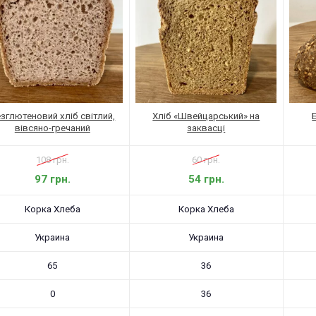
зглютеновий хліб світлий,
Хліб «Швейцарський» на
вівсяно-гречаний
заквасці
108 грн.
60 грн.
97 грн.
54 грн.
Корка Хлеба
Корка Хлеба
Украина
Украина
65
36
0
36