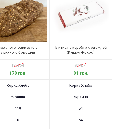
Безглютеновий хліб з
Плитка на керобі з медом, 50г
льняного борошна
(Кунжут-Кокос)
198 грн.
90 грн.
178 грн.
81 грн.
Корка Хлеба
Корка Хлеба
Украина
Украина
119
54
0
54