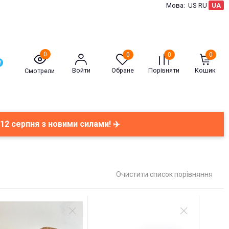
Мова:
US
RU
UA
0
0
0
0
Войти
Обране
Порівняти
Кошик
Смотрели
12 серпня з новими силами! ✈️
Очистити список порівняння