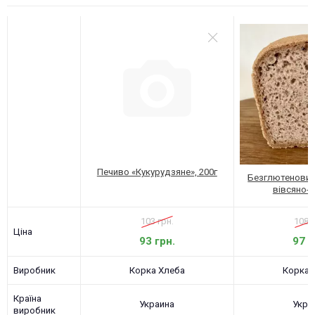
Печиво «Кукурудзяне», 200г
Безглютеновий 
вівсяно-г
103 грн.
108 г
Ціна
93 грн.
97 г
Виробник
Корка Хлеба
Корка 
Країна
Украина
Укра
виробник